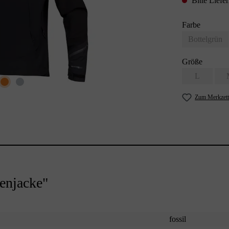
Bitte Liefer
Farbe
Bottelgrün
Größe
L
Zum Merkzett
enjacke"
fossil