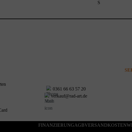
S
SE
0361 66 63 57 20
verkauf@rad-art.de
FINANZIERUNG
AGB
VERSANDKOSTEN
W