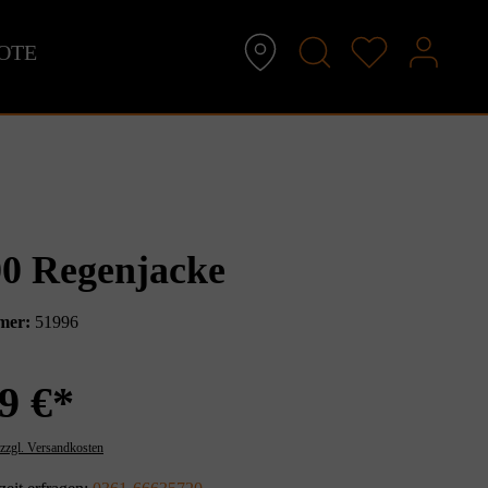
OTE
0 Regenjacke
mer:
51996
9 €*
 zzgl. Versandkosten