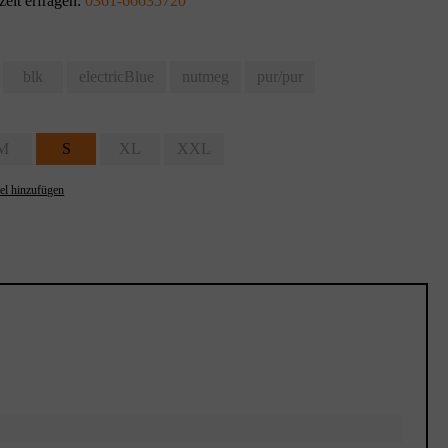
zeit erfragen:
0361-66635720
blk
electricBlue
nutmeg
pur/pur
M
S
XL
XXL
el hinzufügen