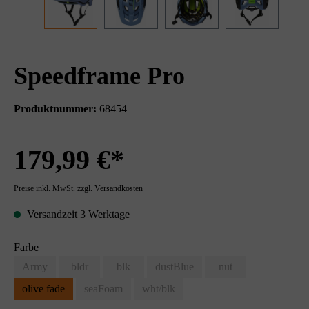
Speedframe Pro
Produktnummer:
68454
179,99 €*
Preise inkl. MwSt. zzgl. Versandkosten
Versandzeit 3 Werktage
Farbe
Army
bldr
blk
dustBlue
nut
olive fade
seaFoam
wht/blk