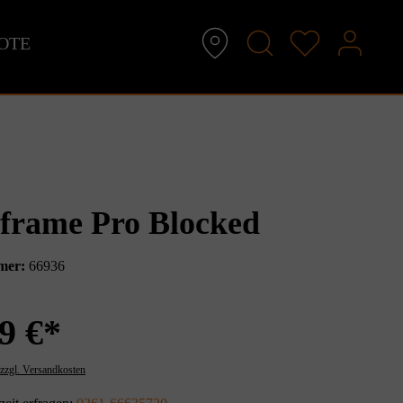
OTE
frame Pro Blocked
mer:
66936
9 €*
 zzgl. Versandkosten