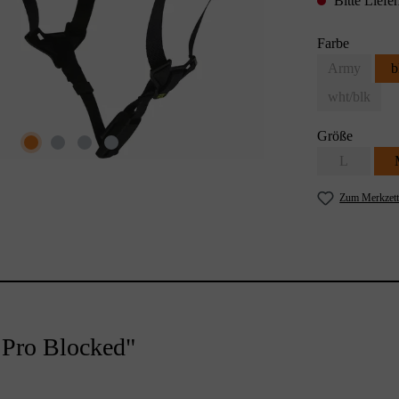
Bitte Liefer
Farbe
Army
b
wht/blk
Größe
L
Zum Merkzett
 Pro Blocked"