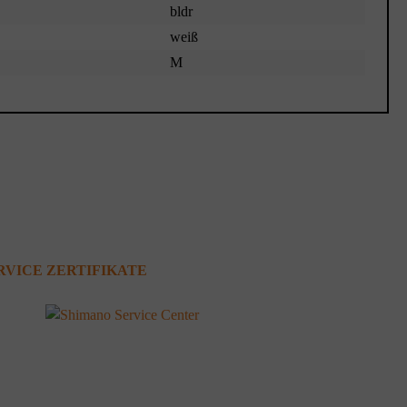
bldr
weiß
M
RVICE ZERTIFIKATE