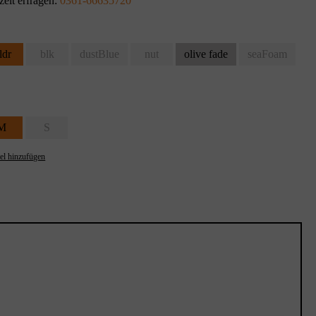
zeit erfragen:
0361-66635720
ldr
blk
dustBlue
nut
olive fade
seaFoam
M
S
el hinzufügen