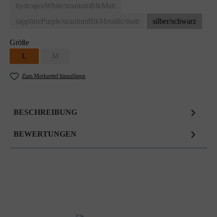
hydrogenWhite/uraniumBlkMatt
sapphirePurple/uraniumBlkMetallic/matt
silber/schwarz
Größe
L
M
Zum Merkzettel hinzufügen
BESCHREIBUNG
BEWERTUNGEN