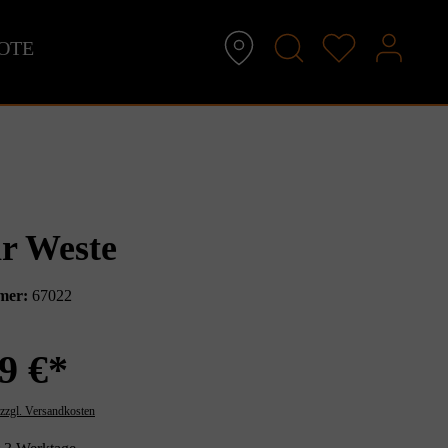
OTE
ir Weste
mer:
67022
9 €*
 zzgl. Versandkosten