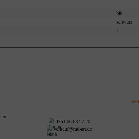
blk
schwarz
L
SE
0361 66 63 57 20
verkauf@rad-art.de