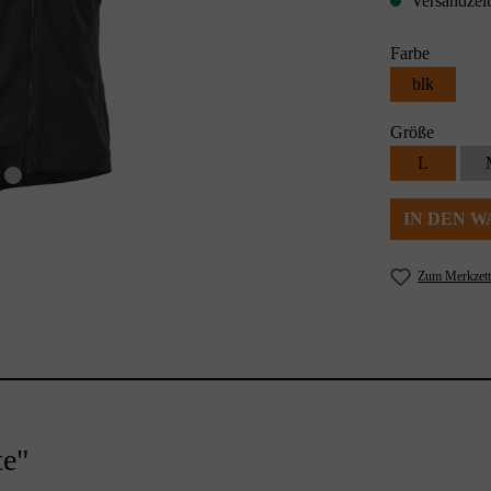
Versandzeit
Farbe
blk
Größe
L
IN DEN 
Zum Merkzett
te"