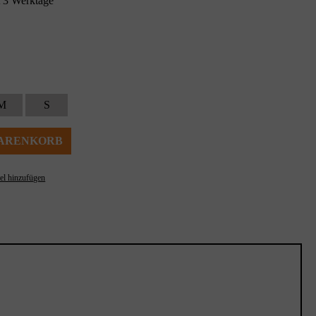
 3 Werktage
M
S
WARENKORB
el hinzufügen