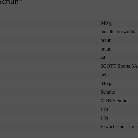
Schuh"
940 g
metallic brown/bla
braun
braun
44
SCOTT Sports SA
nein
846 g
Schuhe
MTB-Schuhe
1 St
1 St
Erwachsene - Unis