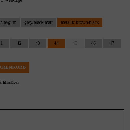
 3 Werktage
white/gum
grey/black matt
metallic brown/black
41
42
43
44
45
46
47
WARENKORB
el hinzufügen