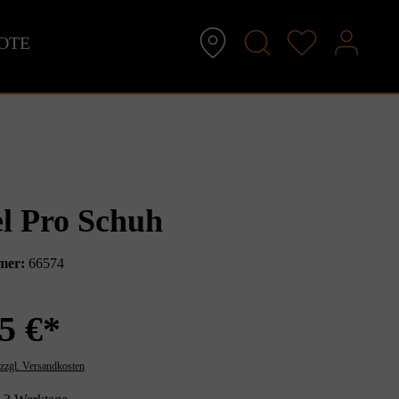
OTE
l Pro Schuh
mer:
66574
5 €*
 zzgl. Versandkosten